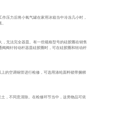
工作压力后将小氧气罐在家用冰箱当中冷冻几小时，
送。
久，无法完全器皿。有一些规格型号的硅胶圈在销售
通阀阀针转动杆器皿硅胶圈时，可在硅胶圈和转动杆
以上的空调铜管进行检修，可选用涤纶面料锁带捆梆
尘土，不同意清除。在检修环节当中，这类物品可依