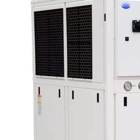
酵罐
污泥发酵罐