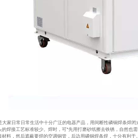
是大家日常日常生活中十分广泛的电器产品，用间断性磷铜焊条焊闭式
头的焊接工艺标准较少。焊时，可*先用打磨砂纸擦去铁锈，自然也
接材料，然后遮蔽要焊的空调铜管，后边用磷铜焊条焊，十分有利于