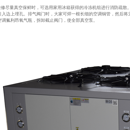
检修尽量真空保鲜时，可选用家用冰箱获得的冷冻机组进行消防疏散
引入边上埋孔。排气阀门时，大家可焊一根长细的空调铜管，然后将
空调氟利昂氧气瓶，拆卸截止阀门，使全部真空泵。