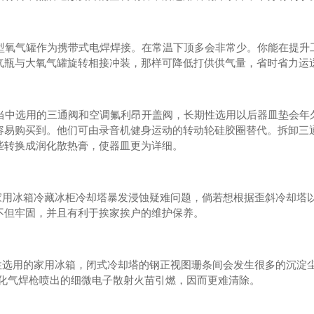
型氧气罐作为携带式电焊焊接。在常温下顶多会非常少。你能在提升
气瓶与大氧气罐旋转相接冲装，那样可降低打供供气量，省时省力运
当中选用的三通阀和空调氟利昂开盖阀，长期性选用以后器皿垫会年
容易购买到。他们可由录音机健身运动的转动轮硅胶圈替代。拆卸三
些转换成润化散热膏，使器皿更为详细。
家用冰箱冷藏冰柜冷却塔暴发浸蚀疑难问题，倘若想根据歪斜冷却塔
不但牢固，并且有利于挨家挨户的维护保养。
性选用的家用冰箱，闭式冷却塔的钢正视图珊条间会发生很多的沉淀
液化气焊枪喷出的细微电子散射火苗引燃，因而更难清除。