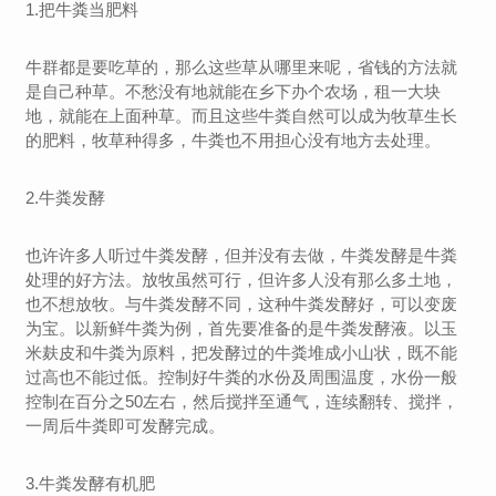
1.把牛粪当肥料
牛群都是要吃草的，那么这些草从哪里来呢，省钱的方法就
是自己种草。不愁没有地就能在乡下办个农场，租一大块
地，就能在上面种草。而且这些牛粪自然可以成为牧草生长
的肥料，牧草种得多，牛粪也不用担心没有地方去处理。
2.牛粪发酵
也许许多人听过牛粪发酵，但并没有去做，牛粪发酵是牛粪
处理的好方法。放牧虽然可行，但许多人没有那么多土地，
也不想放牧。与牛粪发酵不同，这种牛粪发酵好，可以变废
为宝。以新鲜牛粪为例，首先要准备的是牛粪发酵液。以玉
米麸皮和牛粪为原料，把发酵过的牛粪堆成小山状，既不能
过高也不能过低。控制好牛粪的水份及周围温度，水份一般
控制在百分之50左右，然后搅拌至通气，连续翻转、搅拌，
一周后牛粪即可发酵完成。
3.牛粪发酵有机肥