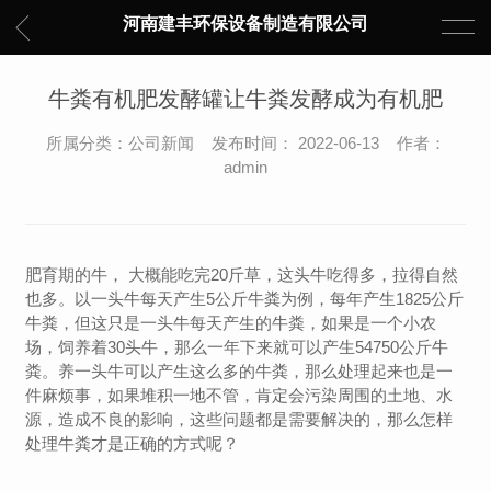
河南建丰环保设备制造有限公司
牛粪有机肥发酵罐让牛粪发酵成为有机肥
所属分类：公司新闻 发布时间： 2022-06-13 作者：
admin
肥育期的牛， 大概能吃完20斤草，这头牛吃得多，拉得自然
也多。以一头牛每天产生5公斤牛粪为例，每年产生1825公斤
牛粪，但这只是一头牛每天产生的牛粪，如果是一个小农
场，饲养着30头牛，那么一年下来就可以产生54750公斤牛
粪。养一头牛可以产生这么多的牛粪，那么处理起来也是一
件麻烦事，如果堆积一地不管，肯定会污染周围的土地、水
源，造成不良的影响，这些问题都是需要解决的，那么怎样
处理牛粪才是正确的方式呢？