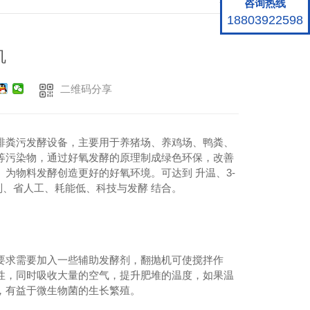
咨询热线
18803922598
机
二维码分享
排粪污发酵设备，主要用于养猪场、养鸡场、鸭粪、
等污染物，通过好氧发酵的原理制成绿色环保，改善
为物料发酵创造更好的好氧环境。可达到 升温、3-
制、省人工、耗能低、科技与发酵 结合。
要求需要加入一些辅助发酵剂，翻抛机可使搅拌作
性，同时吸收大量的空气，提升肥堆的温度，如果温
，有益于微生物菌的生长繁殖。