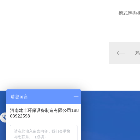
槽式翻抛
鸡
请您留言
河南建丰环保设备制造有限公司188
03922598
咨询热线：
18803922598
18803922598