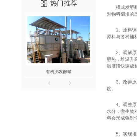
热门推荐
槽式发酵
对物料翻堆的
1、原料
原料与各种辅
2、调解
酵热，堆温升
温度段快速成
有机肥发酵罐
鸡粪发
3、改善
度。
4、调整
水分，微生物
料会形成强制
5、实现