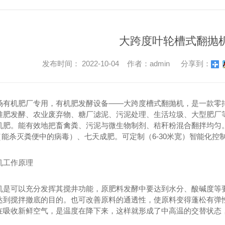
大跨度叶轮槽式翻抛
发布时间： 2022-10-04 作者：admin
分享到：
场有机肥厂专用，有机肥发酵设备——大跨度槽式翻抛机，是一款零
堆肥发酵、农业废弃物、糖厂滤泥、污泥处理、生活垃圾、大型肥厂
机肥。能有效地把畜禽粪、污泥与微生物制剂、秸秆粉混合翻拌均匀。
（能杀灭粪便中的病毒）、七天成肥。可定制（6-30米宽）智能化控
机工作原理
机是可以充分发挥其搅井功能，原肥料发酵中要达到水分、酸碱度等
达到搅拌撤底的目的。也可改善原料的通透性，使原料变得蓬松有弹
在吸收新鲜空气，是温度在降下来，这样就形成了中高温的交替状态