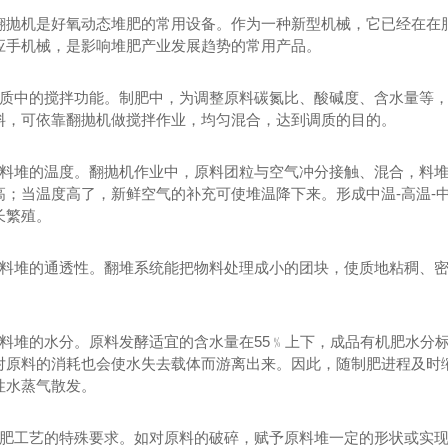
翻抛机是好氧动态堆肥的常用设备。作为一种新型机械，它已经在在
应手机械，是影响堆肥产业发展趋势的常用产品。
调质中的搅拌功能。制肥中，为调整原料碳氮比、酸碱度、含水量等
料，可依靠翻抛机做搅拌作业，均匀混合，达到调质的目的。
原料堆的温度。翻抛机作业中，原料团粒与空气冲分接触、混合，料
高；当温度高了，新鲜空气的补充可使堆温降下来。形成中温-高温-
长繁殖。
酵罐
污泥发酵罐
原料堆的通透性。翻堆系统能把物料处理成小的团块，使质地粘稠、
原料堆的水分。原料发酵适宜的含水量在55﹪上下，成品有机肥水分
对原料的消耗也会使水失去载体而游离出来。因此，随制肥进程及时
性水蒸气散发。
堆肥工艺的特殊要求。如对原料的破碎，赋予原料堆一定的形状或实