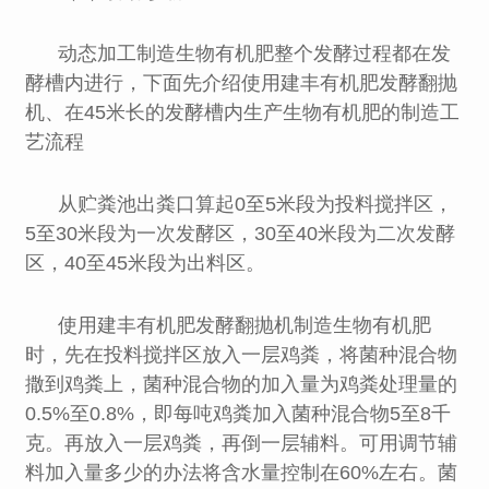
动态加工制造生物有机肥整个发酵过程都在发
酵槽内进行，下面先介绍使用建丰有机肥发酵翻抛
机、在45米长的发酵槽内生产生物有机肥的制造工
艺流程
从贮粪池出粪口算起0至5米段为投料搅拌区，
5至30米段为一次发酵区，30至40米段为二次发酵
区，40至45米段为出料区。
使用
建丰
有机肥发酵翻抛机制造生物有机肥
时，先在投料搅拌区放入一层鸡粪，将菌种混合物
撒到鸡粪上，菌种混合物的加入量为鸡粪处理量的
0.5%至0.8%，即每吨鸡粪加入菌种混合物5至8千
克。再放入一层鸡粪，再倒一层辅料。可用调节辅
料加入量多少的办法将含水量控制在60%左右。菌