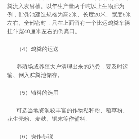
粪流入发酵槽。以年生产量两千吨以上生物肥为
例，贮粪池建造规格为高2米、长度20米、宽度6米
左右。全部密封，只在上面留有一个比运鸡粪车辆
挂斗宽40厘米左右的倒粪口。
（4）鸡粪的运送
养殖场或养殖大户清理出来的鸡粪，要及时运
输、倒入贮粪池储存。
（5）辅料的选用
可选当地资源较丰富的作物秸秆粉、稻草粉、
花生壳粉、麦麸、锯末等作辅料。
（6）操作步骤