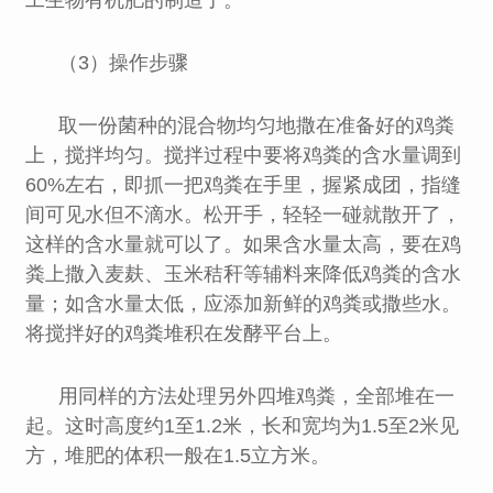
工生物有机肥的制造了。
（3）操作步骤
取一份菌种的混合物均匀地撒在准备好的鸡粪
上，搅拌均匀。搅拌过程中要将鸡粪的含水量调到
60%左右，即抓一把鸡粪在手里，握紧成团，指缝
间可见水但不滴水。松开手，轻轻一碰就散开了，
这样的含水量就可以了。如果含水量太高，要在鸡
粪上撒入麦麸、玉米秸秆等辅料来降低鸡粪的含水
量；如含水量太低，应添加新鲜的鸡粪或撒些水。
将搅拌好的鸡粪堆积在发酵平台上。
用同样的方法处理另外四堆鸡粪，全部堆在一
起。这时高度约1至1.2米，长和宽均为1.5至2米见
方，堆肥的体积一般在1.5立方米。