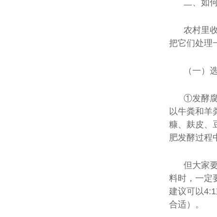
二、如
农村里
把它们处理
（一）
①发酵
以牛粪和羊
糠、麸皮、
肥发酵过程
但大家
料时，一定
建议可以4:
合适）。