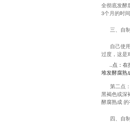
全彻底发酵
3个月的时
三、自
自己使
过度，这是
..点：
堆发酵腐熟
第二点
黑褐色或深
酵腐熟成 
四、自