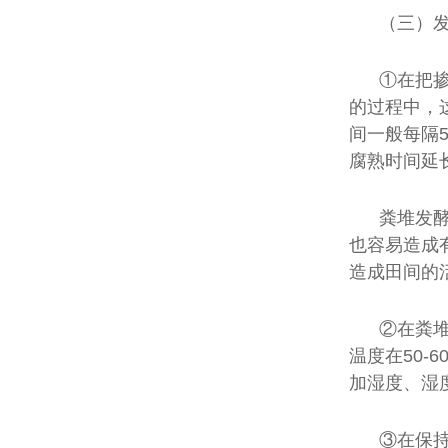
（三）
①在把
的过程中，
间一般每隔
腐熟时间延
粪堆发
也容易造成
造成田间的
②在粪
温度在50-
加湿度、湿
③在保