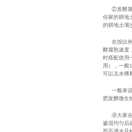
②发酵
你家的耕地
的耕地土壤
在按比
酵腐熟速度
时搭配使用
用），一般1
可以兑水稀
一般来
肥发酵微生
④大家
掺混均匀后
而不滴水且