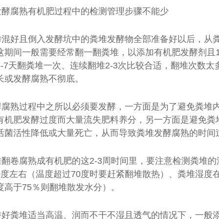
发酵腐熟有机肥过程中的检测管理步骤不能少
掺混好且倒入发酵坑中的粪堆发酵物全部准备好以后，从
这期间一般需要经常翻一翻粪堆，以添加有机肥发酵剂且1
5-7天翻粪堆一次、连续翻堆2-3次比较合适，翻堆次数
长或发酵腐熟不彻底。
酵腐熟过程中之所以必须要发酵，一方面是为了避免粪堆
有机肥发酵过度而大量流失肥料养分，另一方面是避免粪
活菌活性降低或大量死亡，从而导致粪堆发酵腐熟的时间
堆翻卷腐熟成有机肥的这2-3周时间里，要注意检测粪堆
60度左右（温度超过70度时要赶紧翻堆散热）、粪堆湿度在
度高于75％则翻堆散发水分）。
持好粪堆适当高温、润而不干不湿且透气的情况下，一般添