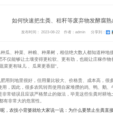
如何快速把生粪、秸秆等废弃物发酵腐熟
发布时间： 2023-08-22 作者：admin
分享到：
民种瓜、种菜、种粮、种果树，相信绝大数人都知道种地
肥不仅能够让土壤变得更松软、更有劲，也能让庄稼作物
蔬菜更有味儿 、瓜果更香甜”。
机肥用到地里很好，但用量比较大、价格贵、成本高，很
使用，因此，很多农民转而使用自家堆攒的鸡、鸭、鹅、
是非常错误且应该严格禁止的做法，毕竟这些生粪对耕地
 都有非常大的危害性。
章呢，农技小背篓就给大家说一说：为什么要禁止生粪直