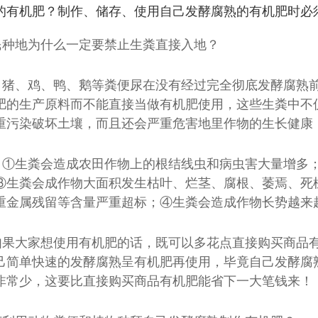
的有机肥？制作、储存、使用自己发酵腐熟的有机肥时必
民种地为什么一定要禁止生粪直接入地？
、猪、鸡、鸭、鹅等粪便尿在没有经过完全彻底发酵腐熟
肥的生产原料而不能直接当做有机肥使用，这些生粪中不
重污染破坏土壤，而且还会严重危害地里作物的生长健康
：①生粪会造成农田作物上的根结线虫和病虫害大量增多
酵罐
污泥发酵罐
③生粪会成作物大面积发生枯叶、烂茎、腐根、萎焉、死
重金属残留等含量严重超标；④生粪会造成作物长势越来
如果大家想使用有机肥的话，既可以多花点直接购买商品
己简单快速的发酵腐熟呈有机肥再使用，毕竟自己发酵腐
非常少，这要比直接购买商品有机肥能省下一大笔钱来！