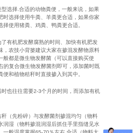
型选择.合适的动物粪便，一般来说，如果
肥时选择使用牛粪、羊粪更合适，如果你家
选择使用猪粪、鸡粪、鸭粪更合适。
为了有机肥发酵腐熟的时间、加快有机肥发
味，农技小背篓建议大家在掺混发酵物原料
一般都是微生物发酵菌（可以直接购买使
斤左右的复合微生物发酵菌剂即可，添加菌时既
粪便和植物秸秆时直接掺入到其中。
时也往往需要2-3个月的时间，而添加有机
秸秆（先粉碎）与发酵菌剂掺混均匀（物料
水润湿（物料掺混润湿后抓住手里指缝见水
般湿度掌握65-70％左右.合适（物料太