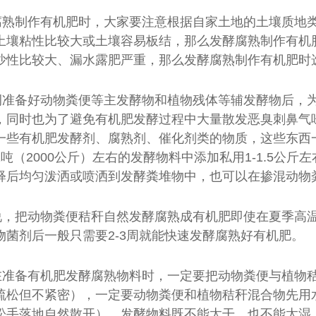
腐熟制作有机肥时，大家要注意根据自家土地的土壤质地类
土壤粘性比较大或土壤容易板结，那么发酵腐熟制作有机
沙性比较大、漏水露肥严重，那么发酵腐熟制作有机肥时
例准备好动物粪便等主发酵物和植物残体等辅发酵物后，
，同时也为了避免有机肥发酵过程中大量散发恶臭刺鼻气
一些有机肥发酵剂、腐熟剂、催化剂类的物质，这些东西
吨（2000公斤）左右的发酵物料中添加私用1-1.5公
释后均匀泼洒或喷洒到发酵粪堆物中，也可以在掺混动物
说，把动物粪便秸秆自然发酵腐熟成有机肥即使在夏季高温
物菌剂后一般只需要2-3周就能快速发酵腐熟好有机肥。
在准备有机肥发酵腐熟物料时，一定要把动物粪便与植物
疏松但不紧密），一定要动物粪便和植物秸秆混合物先用
松手落地自然散开），发酵物料既不能太干、也不能太湿，一