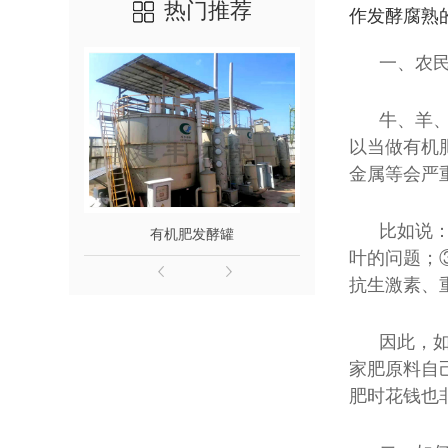
热门推荐
作发酵腐熟
一、农
牛、羊
以当做有机
金属等会严
比如说
有机肥发酵罐
鸡粪发
叶的问题；
抗生激素、
因此，
家肥原料自
肥时花钱也