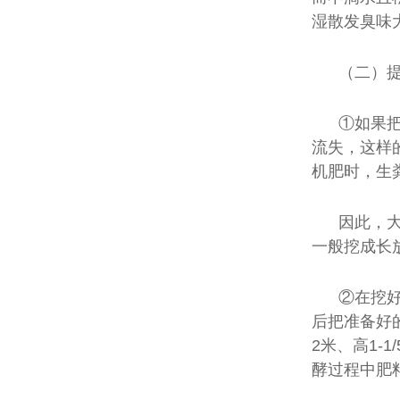
湿散发臭味
（二）
①如果
流失，这样
机肥时，生
因此，
一般挖成长
②在挖
后把准备好的
2米、高1
酵过程中肥