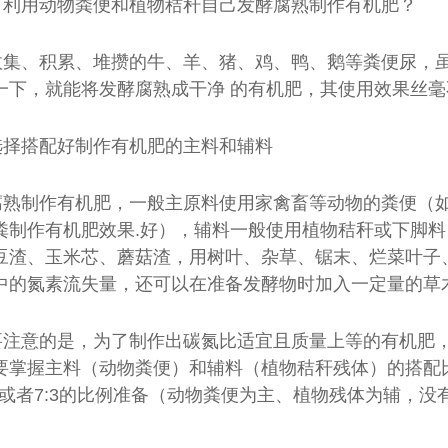
何利用动物粪便和植物秸秆自己发酵腐熟制作有机肥？
收集、积累、堆攒的牛、羊、猪、鸡、鸭、鹅等粪便尿，
一下，就能将发酵腐熟成干净 的有机肥，其使用效果丝
选择搭配好制作有机肥的主料和辅料
腐熟制作有机肥，一般主原料使用家禽畜等动物的粪便（
粪制作有机肥效果.好），辅料一般使用植物秸秆或下脚
豆渣、玉米芯、蘑菇渣，用树叶、杂草、锯末、烂菜叶子
中的氮素流失量，还可以在准备发酵物时加入一定量的草
要注意的是，为了制作出碳氮比适宜且质量上等的有机肥
要掌握主料（动物粪便）和辅料（植物秸秆残体）的搭配
1或者7:3的比例准备（动物粪便为主、植物残体为辅，没有