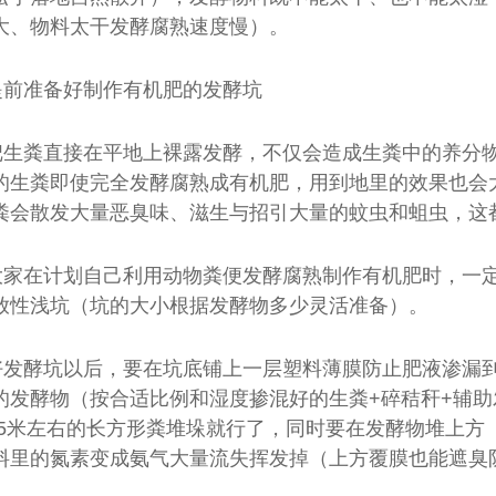
大、物料太干发酵腐熟速度慢）。
提前准备好制作有机肥的发酵坑
把生粪直接在平地上裸露发酵，不仅会造成生粪中的养分
的生粪即使完全发酵腐熟成有机肥，用到地里的效果也会
粪会散发大量恶臭味、滋生与招引大量的蚊虫和蛆虫，这
大家在计划自己利用动物粪便发酵腐熟制作有机肥时，一
放性浅坑（坑的大小根据发酵物多少灵活准备）。
好发酵坑以后，要在坑底铺上一层塑料薄膜防止肥液渗漏到
发酵物（按合适比例和湿度掺混好的生粪+碎秸秆+辅助发酵
-1/5米左右的长方形粪堆垛就行了，同时要在发酵物堆上
料里的氮素变成氨气大量流失挥发掉（上方覆膜也能遮臭