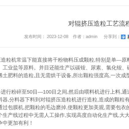
对辊挤压造粒工艺流
发布时间： 2023-12-08 作者：admin
分享到：
压造粒机常温下能直接将干粉物料压成颗粒,特别是单—原
、工业盐等原料。并目还能生产以碳铵、尿素、氯化铵、
稀土肥料的造粒,且无需烘干设备,所出颗粒强度高,一次成
进行粉碎至50目—100目之间,然后由喂料机进行上料,
料器,分料器下料到对辊挤压造粒机进行造粒,造成的颗粒有
通过包膜机,把颗粒的毛边磨掉,使颗粒更加美观,需要包衣
个生产线过程中无需人工操作,实现高度自动化生产线,大大
争中更加有利！