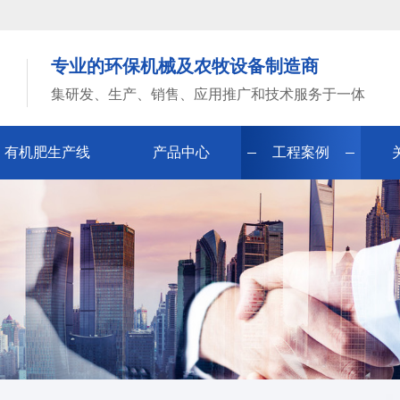
专业的环保机械及农牧设备制造商
集研发、生产、销售、应用推广和技术服务于一体
有机肥生产线
产品中心
工程案例