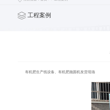
工程案例
有机肥生产线设备、有机肥抛圆机发货现场