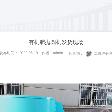
有机肥抛圆机发货现场
发布时间： 2022-06-18 作者：admin
二维码分
分享到：