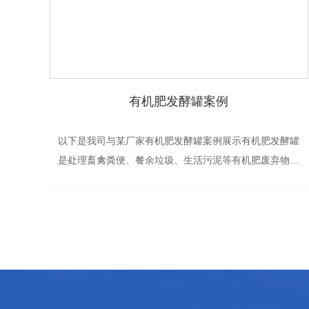
有机肥发酵罐案例
以下是我司与某厂家有机肥发酵罐案例展示有机肥发酵罐
是处理畜禽粪便、餐余垃圾、生活污泥等有机肥废弃物的
成套设备。通过高温好氧发酵，利用微生物的活性、对废
弃物中的有机质进行生物分解、腐熟、使有机废弃物转
化...