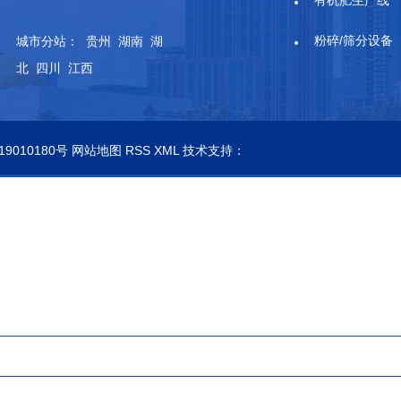
有机肥生产线
粉碎/筛分设备
城市分站
：
贵州
湖南
湖
北
四川
江西
19010180号
网站地图
RSS
XML
技术支持：