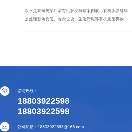
以下是我司与某厂家有机肥发酵罐案例展示有机肥发酵罐
是处理畜禽粪便、餐余垃圾、生活污泥等有机肥废弃物的
成套设备。通过高温好氧发酵，利用微生物的活性、对废
弃物中的有机质进行生物分解、腐熟、使有机废弃物转
化...
咨询热线：
18803922598
18803922598
公司邮箱：18803922598@163.com