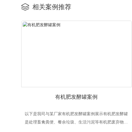
相关案例推荐
有机肥发酵罐案例
以下是我司与某厂家有机肥发酵罐案例展示有机肥发酵罐
是处理畜禽粪便、餐余垃圾、生活污泥等有机肥废弃物的
成套设备。通过高温好氧发酵，利用微生物的活性、对废