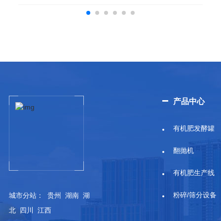
产品中心
有机肥发酵罐
翻抛机
有机肥生产线
粉碎/筛分设备
城市分站
：
贵州
湖南
湖
北
四川
江西