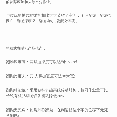
的发酵腐熟和去除水分作业。
与传统的槽式翻抛机相比大大节省了空间，
死角翻抛，翻抛范
围广，翻抛深度深，翻抛均匀，翻抛效率高。
轮盘式翻抛机产品优点：
翻堆深度高：其翻抛深度可以达到
米
1.5-3
;
翻抛跨度大：其.大翻抛宽度可达
米宽
30
;
翻抛耗能低：采用独特节能高效传动结构，相同作业量下比
传统有机肥翻抛设备能耗降低
；
70%
翻抛无死角：轮盘对称翻抛，在调速移位小车的位移下无死
角翻抛
;