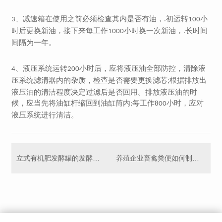
、减速箱在使用之前必须检查其内是否有油，.初运转
小
3
100
时后更换新油，接下来每工作
小时换一次新油，.长时间
1000
间隔为一年。
、液压系统运转
小时后，应将液压油全部防控，清除液
4
200
压系统滤清器内的杂质，检查是否需要更换滤芯
根据排放出
;
液压油的清洁程度决定过滤后是否回用。排放液压油的时
候，应当先将油缸杆缩回到油缸筒内
每工作
小时，应对
;
800
液压系统进行清洁。
立式有机肥发酵罐的发酵优势
养殖企业畜禽粪便如何制作有机肥？