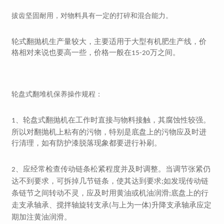
拔齿坚固耐用，对物料具有一定的打碎和混合能力。
轮式翻抛机生产量较大，主要适用于大型有机肥生产线，价
格相对来说也要高一些，价格一般在
万之间。
15-20
轮盘式翻堆机保养操作规程：
、轮盘式翻抛机在工作时直接与物料接触，其腐蚀性较强。
1
所以对翻抛机上粘有的污物，特别是底盘上的污物应及时进
行清理，如有防护漆脱落现象都要进行补刷。
、应经常检查传动链条松紧程度并及时调整。当调节张紧仍
2
达不到要求，可拆掉几节链条，使其达到要求
如发现传动链
;
条链节之间转动不灵，应及时用黄油或机油润滑
底盘上的行
;
走支承轴承、搅拌轴旋转支承
与上为一体
升降支承轴承应定
(
)
期加注黄油润滑。