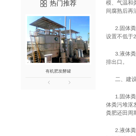
热门推荐
模、气温和
间腐熟后再
2.固体
设置不低于
3.液体
排出口。
有机肥发酵罐
鸡粪发
二、建
1.固体
体粪污堆沤
粪肥还田周
2.液体