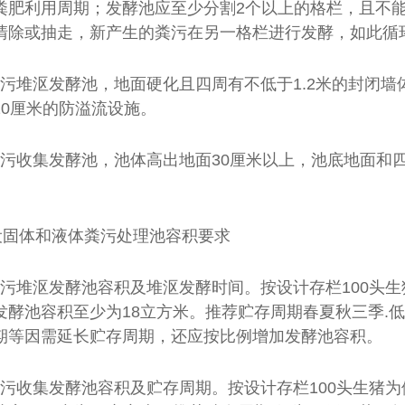
粪肥利用周期；发酵池应至少分割2个以上的格栏，且不能
清除或抽走，新产生的粪污在另一格栏进行发酵，如此循
粪污堆沤发酵池，地面硬化且四周有不低于1.2米的封闭
20厘米的防溢流设施。
粪污收集发酵池，池体高出地面30厘米以上，池底地面
酵罐
污泥发酵罐
设固体和液体粪污处理池容积要求
粪污堆沤发酵池容积及堆沤发酵时间。按设计存栏100头
发酵池容积至少为18立方米。推荐贮存周期春夏秋三季.低
期等因需延长贮存周期，还应按比例增加发酵池容积。
粪污收集发酵池容积及贮存周期。按设计存栏100头生猪