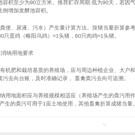
池容积至少为90立方米。推荐贮存周期.低为90天，若
比例增加发酵池容积。
（粪便、尿液、污水）产生量计算方法。按猪当量折算参考。
30只蛋鸡（略阳乌鸡）≈1头猪，60只肉鸡≈1头猪。
污消纳用地要求
生产有机肥和栽培基质的养殖场，应与周边种植企业、大户
粪污去向台账，及时准确记录， 畜禽粪污去向可追溯。
污消纳用地面积应与养殖规模相适应（养殖场产生的粪污用
一年产生的粪污可用于1亩土地使用，其他畜禽折算成猪当量