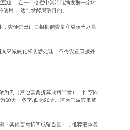
互通， 在一个格栏中粪污储满发酵一定时
环使用， 达到发酵腐熟目的。
墙体，粪便进出门口根据储粪量和粪便含水量
和四周应做硬化和防渗处理，不得设置直接外
餐厨垃圾发酵罐
生猪为例（其他畜禽折算成猪当量），推荐固
为60天，冬季.低为90天。若因气温较低或
为例（其他畜禽折算成猪当量），推荐液体粪