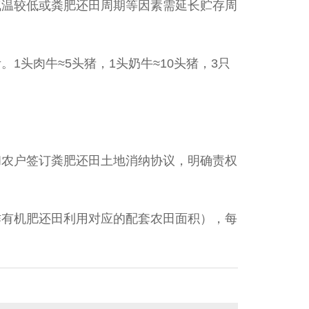
因气温较低或粪肥还田周期等因素需延长贮存周
1头肉牛≈5头猪，1头奶牛≈10头猪，3只
和农户签订粪肥还田土地消纳协议，明确责权
作有机肥还田利用对应的配套农田面积），每
。