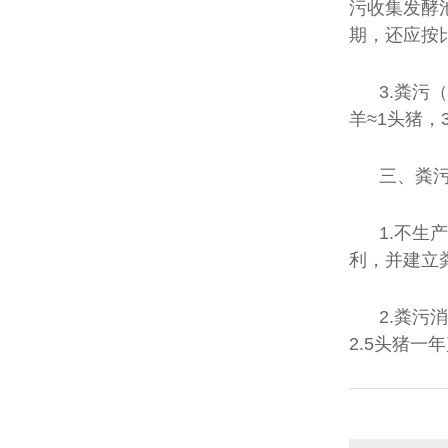
污收集发酵
期，还应按
3.粪污
羊≈1头猪，
三、粪
1.不
利，并建立
2.粪
2.5头猪